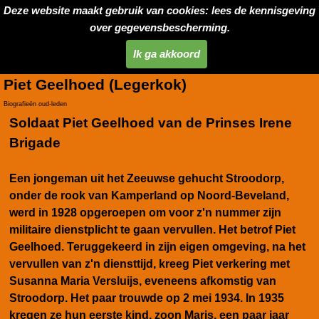
Deze website maakt gebruik van cookies: lees de kennisgeving
over gegevensbescherming.
Ik ga akkoord
Piet Geelhoed (Legerkok)
Biografieën oud-leden
Soldaat Piet Geelhoed van de Prinses Irene
Brigade
Een jongeman uit het Zeeuwse gehucht Stroodorp,
onder de rook van Kamperland op Noord-Beveland,
werd in 1928 opgeroepen om voor z'n nummer zijn
militaire dienstplicht te gaan vervullen. Het betrof Piet
Geelhoed. Teruggekeerd in zijn eigen omgeving, na het
vervullen van z'n diensttijd, kreeg Piet verkering met
Susanna Maria Versluijs, eveneens afkomstig van
Stroodorp. Het paar trouwde op 2 mei 1934. In 1935
kregen ze hun eerste kind, zoon Maris, een paar jaar