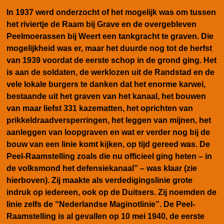
In 1937 werd onderzocht of het mogelijk was om tussen
het riviertje de Raam bij Grave en de overgebleven
Peelmoerassen bij Weert een tankgracht te graven. Die
mogelijkheid was er, maar het duurde nog tot de herfst
van 1939 voordat de eerste schop in de grond ging. Het
is aan de soldaten, de werklozen uit de Randstad en de
vele lokale burgers te danken dat het enorme karwei,
bestaande uit het graven van het kanaal, het bouwen
van maar liefst 331 kazematten, het oprichten van
prikkeldraadversperringen, het leggen van mijnen, het
aanleggen van loopgraven en wat er verder nog bij de
bouw van een linie komt kijken, op tijd gereed was. De
Peel-Raamstelling zoals die nu officieel ging heten – in
de volksmond het defensiekanaal” – was klaar (zie
hierboven). Zij maakte als verdedigingslinie grote
indruk op iedereen, ook op de Duitsers. Zij noemden de
linie zelfs de “Nederlandse Maginotlinie”. De Peel-
Raamstelling is al gevallen op 10 mei 1940, de eerste