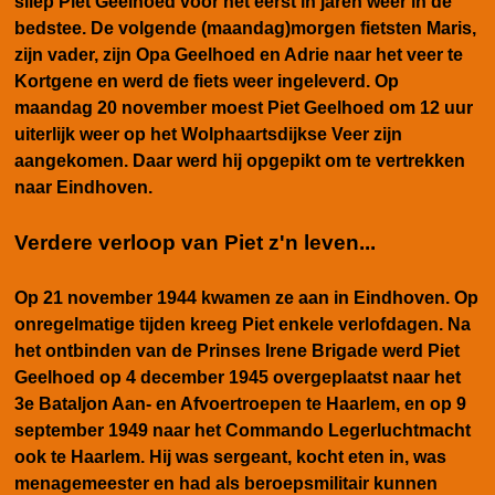
sliep Piet Geelhoed voor het eerst in jaren weer in de
bedstee. De volgende (maandag)morgen fietsten Maris,
zijn vader, zijn Opa Geelhoed en Adrie naar het veer te
Kortgene en werd de fiets weer ingeleverd. Op
maandag 20 november moest Piet Geelhoed om 12 uur
uiterlijk weer op het Wolphaartsdijkse Veer zijn
aangekomen. Daar werd hij opgepikt om te vertrekken
naar Eindhoven.
Verdere verloop van Piet z'n leven...
Op 21 november 1944 kwamen ze aan in Eindhoven. Op
onregelmatige tijden kreeg Piet enkele verlofdagen. Na
het ontbinden van de Prinses Irene Brigade werd Piet
Geelhoed op 4 december 1945 overgeplaatst naar het
3e Bataljon Aan- en Afvoertroepen te Haarlem, en op 9
september 1949 naar het Commando Legerluchtmacht
ook te Haarlem. Hij was sergeant, kocht eten in, was
menagemeester en had als beroepsmilitair kunnen