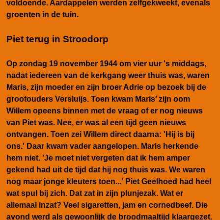
voldoende. Aardappelen werden zelfgekweekt, evenals
groenten in de tuin.
Piet terug in Stroodorp
Op zondag 19 november 1944 om vier uur 's middags,
nadat iedereen van de kerkgang weer thuis was, waren
Maris, zijn moeder en zijn broer Adrie op bezoek bij de
grootouders Versluijs. Toen kwam Maris’ zijn oom
Willem opeens binnen met de vraag of er nog nieuws
van Piet was. Nee, er was al een tijd geen nieuws
ontvangen. Toen zei Willem direct daarna: 'Hij is bij
ons.' Daar kwam vader aangelopen. Maris herkende
hem niet. 'Je moet niet vergeten dat ik hem amper
gekend had uit de tijd dat hij nog thuis was. We waren
nog maar jonge kleuters toen...' Piet Geelhoed had heel
wat spul bij zich. Dat zat in zijn plunjezak. Wat er
allemaal inzat? Veel sigaretten, jam en cornedbeef. Die
avond werd als gewoonlijk de broodmaaltijd klaargezet.