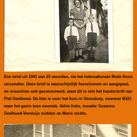
Een brief uit 1941 van 25 woorden, via het Internationale Rode Kruis
verzonden.
Deze brief is waarschijnlijk herschreven en aangepast,
en misschien ook gecensureerd, want dit is niet het handschrift van
Piet Geelhoed. De foto is voor het huis in Stroodorp, nummer B321
waar het gezin toen woonde. Adrie links, moeder Susanna
Geelhoed-Versluijs midden en Maris rechts.