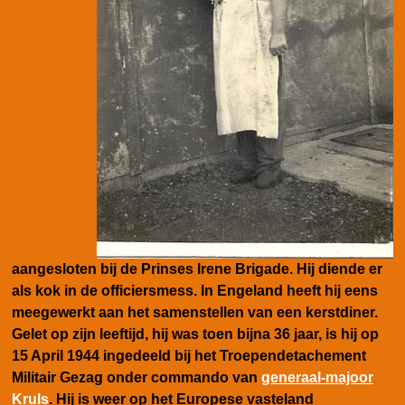
aangesloten bij de Prinses Irene Brigade. Hij diende er
als kok in de officiersmess. In Engeland heeft hij eens
meegewerkt aan het samenstellen van een kerstdiner.
Gelet op zijn leeftijd, hij was toen bijna 36 jaar, is hij op
15 April 1944 ingedeeld bij het Troependetachement
Militair Gezag onder commando van
generaal-majoor
Kruls
. Hij is weer
op het Europese vasteland