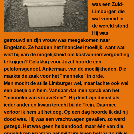
was een Zuid-
Limburger, die
wat vreemd in
de wereld stond.
Hij was
getrouwd en zijn vrouw was meegekomen naar
Engeland. Ze hadden het financieel moeilijk, want wat
wist hij van de mogelijkheid om kostwinnersvergoeding
te krijgen? Gelukkig voor Jozef hoorde een
pelotonsgenoot, Ankerman, van de moeilijkheden. Die
maakte de zaak voor het "menneke" in orde.
Men mocht de stille Limburger wel, maar lachte ook wel
een beetje om hem. Vandaar dat men sprak van het
"menneke van vrouw Keer". Hij deed zijn dienst als
ieder ander en kwam terecht bij de Trein. Daarmee
verloor ik hem uit het oog. Op een dag hoorde ik dat hij
dood was. Hij was een vrachtwagen gevallen, zo werd
gezegd. Het was geen heldendood, maar één van die
ongelukken waaraan het militaire leven helaas zo rijk is.