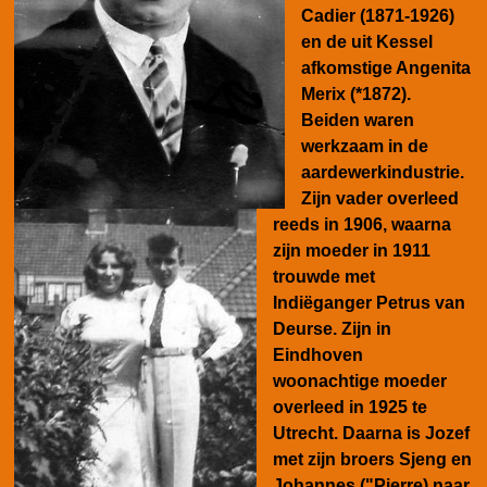
Cadier (1871-1926)
en de uit Kessel
afkomstige Angenita
Merix (*1872).
Beiden waren
werkzaam in de
aardewerkindustrie.
Zijn vader overleed
reeds in 1906, waarna
zijn moeder in 1911
trouwde met
Indiëganger Petrus van
Deurse. Zijn in
Eindhoven
woonachtige moeder
overleed in 1925 te
Utrecht. Daarna is Jozef
met zijn broers Sjeng en
Johannes ("Pierre) naar