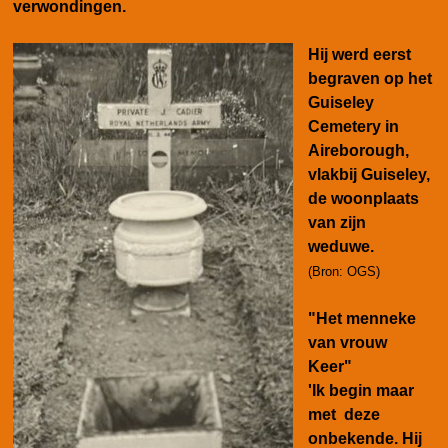
verwondingen.
Hij werd eerst
begraven op het
Guiseley
Cemetery in
Aireborough,
vlakbij Guiseley,
de woonplaats
van zijn
weduwe.
(Bron: OGS)
"Het menneke
van vrouw
Keer"
'Ik begin maar
met deze
onbekende. Hij