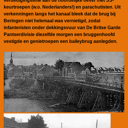
verdedigingslinie aan de noordelijke oever met SS-
keurtroepen (w.o. Nederlanders!) en parachutisten. Uit
verkenningen langs het kanaal bleek dat de brug bij
Beringen niet helemaal was vernietigd, zodat
infanteristen onder dekkingsvuur van De Britse Garde
Pantserdivisie diezelfde morgen een bruggenhoofd
vestigde en genietroepen een baileybrug aanlegden.