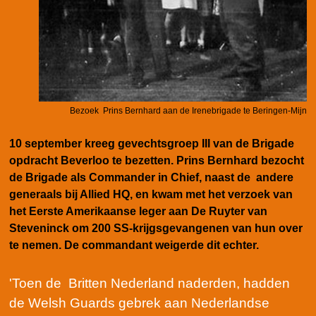
Bezoek Prins Bernhard aan de Irenebrigade te Beringen-Mijn
10 september kreeg gevechtsgroep III van de Brigade
opdracht Beverloo te bezetten. Prins Bernhard bezocht
de Brigade als Commander in Chief, naast de andere
generaals bij Allied HQ, en kwam met het verzoek van
het Eerste Amerikaanse leger aan De Ruyter van
Steveninck om 200 SS-krijgsgevangenen van hun over
te nemen. De commandant weigerde dit echter.
'Toen de Britten Nederland naderden, hadden
de Welsh Guards gebrek aan Nederlandse