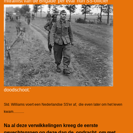
mitraillist van de Brigade 'per
eval' hun SS-officier
doodschoot.'
Sld. Williams voert een Nederlandse SS'er af, die even later om het leven
kwam............
Na al deze verwikkelingen kreeg de eerste
gevechtsgroep op deze dag de opdracht, om met