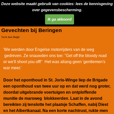
Deze website maakt gebruik van cookies: lees de kennisgeving
over gegevensbescherming.
Ik ga akkoord
Gevechten bij Beringen
Tocht door België
'We werden door Engelse motorrijders van de weg
gedreven. Ze snauwden ons toe: "Get off the bloody road
or we'll shoot you off!" Het was allang geen 'gentlemen's
war meer.'
Door het oponthoud in St. Joris-Winge liep de Brigade
een oponthoud van twee uur op en dat werd nog groter,
doordat uitgebrande voertuigen en ontploffende
munitie de marsweg blokkeerden. Laat in de avond
bereikten zij tenslotte het plaatsje Schaffen, nabij Diest
en het Albertkanaal. Na een korte nachtrust, rukte men