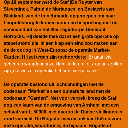
Op 16 september werd de Staf (De Ruyter van
Steveninck, Pahud de Mortanges en Beelaerts van
Blokland, van de Irenebrigade opgeroepen om naar
Leopoldsburg te komen voor een bespreking met de
commandant van het 30e Legerkorps Generaal
Horrocks. Hij deelde mee dat er een grote operatie op
stapel stond die in een klap een eind zou maken aan
de de oorlog in West-Europa: de operatie Market-
Garden. Hij zei tegen zijn toehoorders:
'
Er gaat iets
gebeuren waardoor onze kleinkinderen trots op ons zullen
zijn, dat we zo'n operatie hebben meegemaakt.'
De operatie bestond uit luchtlandingen met de
codenaam "Market"en een opmars te land met de
codenaam "Garden". Net voor vertrek, kreeg de Staf
nog een kaart van de omgeving van Arnhem met een
schaal van 1: 50000, met daarop de Duitse stellingen in
rood vermeld. De Brigade leverde ook veel tolken voor
deze operatie, waardoor zij de bijnaam 'Brigade of