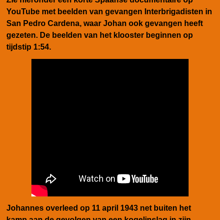
YouTube met beelden van gevangen Interbrigadisten in
San Pedro Cardena, waar Johan ook gevangen heeft
gezeten. De beelden van het klooster beginnen op
tijdstip 1:54.
Johannes overleed op 11 april 1943 net buiten het
kamp aan de gevolgen van een kogelinslag in zijn