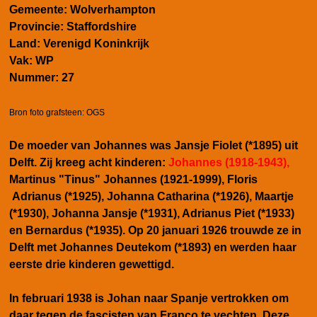
G
emeente:
Wolverhampton
Provincie:
Staffordshire
Land:
Verenigd Koninkrijk
Vak:
WP
Nummer:
27
Bron foto grafsteen: OGS
De moeder van Johannes was Jansje Fiolet (*1895) uit
Delft. Zij kreeg acht kinderen:
Johannes (1918-1943),
Martinus "Tinus" Johannes (1921-1999), Floris
Adrianus (*1925), Johanna Catharina (*1926), Maartje
(*1930), Johanna Jansje (*1931), Adrianus Piet (*1933)
en Bernardus (*1935). Op 20 januari 1926 trouwde ze in
Delft met Johannes Deutekom (*1893) en werden haar
eerste drie kinderen gewettigd.
In februari 1938 is Johan naar Spanje vertrokken om
daar tegen de fascisten van Franco te vechten. Deze