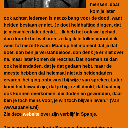
mensen, daar
kom je later
ook achter, iedereen is net zo bang voor de dood, want
helden bestaan er niet. Je doet heldhaftige dingen, dat
je misschien later denkt..... Ik heb het ook wel gehad,
dan duurde het wel uren, zo lag ik te trillen voordat ik
weer tot mezelf kwam.
Maar op het moment dat je dat
doet, dan ben je verstandeloos, dan denk je er niet over
na, maar later komen de reacties. Dat noemen ze dan
ook heldendaden, dat je dat gedaan hebt, maar de
meeste hebben dat helemaal niet als heldendaden
ervaren, het ging onbewust bij wijze van spreken. Later
komt het bewustzijn, dat je bij je zelf denkt, dat had mij
ook kunnen overkomen, die doden en gewonden, daar
ben je toch mens voor, je wilt toch blijven leven." (Van
www.spanvis.nl)
Zie deze
website
over zijn verblijf in Spanje.
Zie hieronder een korte Spaanse documentaire op