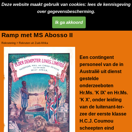
Deze website maakt gebruik van cookies: lees de kennisgeving
over gegevensbescherming.
Ik ga akkoord
Ramp met MS Abosso II
Rekrutering > Rekruten uit Zuid-Afrika
Een contingent
personeel van de in
Australië uit dienst
gestelde
onderzeeboten
Hr.Ms. 'K IX' en Hr.Ms.
'K X', onder leiding
van de luitenant-ter-
zee der eerste klasse
H.C.J. Coumou
scheepten eind