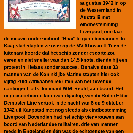
augustus 1942 in op
de Westernland in
Australië met
eindbestemming
Liverpool, om daar
de nieuwe onderzeeboot "Haai" te gaan bemannen. In
Kaapstad stapten ze over op de MV Abosso II. Toen de
luitenant hoorde dat het schip zonder escorte zou
varen en niet sneller was dan 14,5 knots, diende hij een
protest in. Helaas zonder succes. Behalve deze 33
mannen van de Koninklijke Marine stapten hier ook
vijftig Zuid-Afrikaanse rekruten van het zevende
contingent, o.l.v. luitenant W.M. Reuhl, aan boord. Het
ongeëscorteerde koopvaardijschip, van de Britse Elder
Dempster Line vertrok in de nacht van 8 op 9 oktober
1942 uit Kaapstad met nog steeds als eindbestemming
Liverpool. Bovendien had het schip vier vrouwen aan
boord van Nederlandse militairen, drie van mannen
reeds in Engeland en één was de echtgenote van een