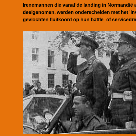
Irenemannen die vanaf de landing in Normandië 
deelgenomen, werden onderscheiden
met het 'i
gevlochten fluitkoord
op hun battle- of servicedr