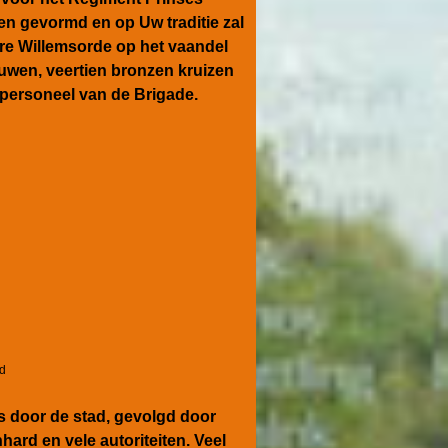
en gevormd en op Uw traditie zal
aire Willemsorde op het vaandel
euwen, veertien bronzen kruizen
j personeel van de Brigade.
rd
s door de stad, gevolgd door
ard en vele autoriteiten. Veel