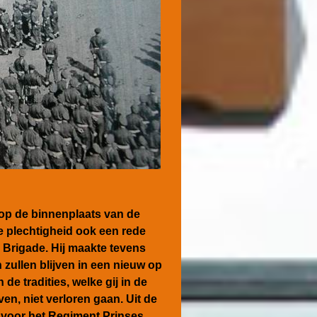
op de binnenplaats van de
e plechtigheid ook een rede
e Brigade. Hij maakte tevens
zullen blijven in een nieuw op
 de tradities, welke gij in de
en, niet verloren gaan. Uit de
 voor het Regiment Prinses