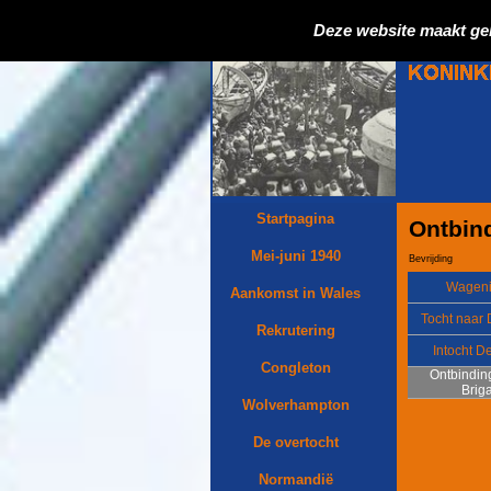
Deze website maakt ge
Startpagina
Ontbin
Mei-juni 1940
Bevrijding
Wagen
Aankomst in Wales
Tocht naar
Rekrutering
Intocht D
Congleton
Ontbindin
Brig
Wolverhampton
De overtocht
Normandië