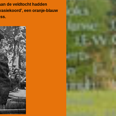
aan de veldtocht hadden
nvasiekoord', een oranje-blauw
ess
.