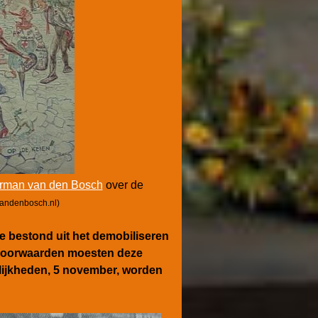
rman van den Bosch
over de
andenbosch.nl)
e bestond uit het demobiliseren
e voorwaarden moesten deze
elijkheden, 5 november, worden