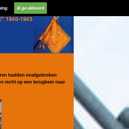
ing.
Ik ga akkoord
tairen hadden onafgebroken
n recht op een terugkeer naar