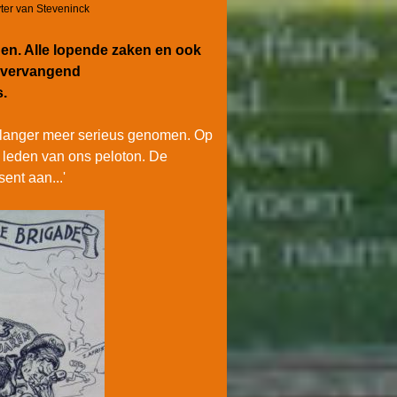
ter van Steveninck
den. Alle lopende zaken en ook
tsvervangend
.
et langer meer serieus genomen. Op
 leden van ons peloton. De
ent aan...'