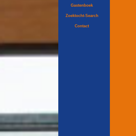
Gastenboek
Zoektocht-Search
Contact