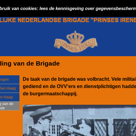
bruik van cookies: lees de kennisgeving over gegevensbescherm
ding van de Brigade
De taak van de brigade was volbracht. Vele mili
ingen
gediend en de OVV'ers en dienstplichtigen hadde
 Den Haag
de burgermaatschappij.
en Haag
g van de
ade