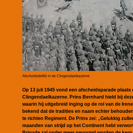
Afscheidsdefilé in de Clingendaelkazerne
Op 13 juli 1945 vond
e
en afscheidsparade plaats 
Clingendaelkazerne. Prins Bernhard hield bij dez
waarin hij uitgebreid inging op de rol van de Iren
bekend dat de tradities en naam echter behouden 
te richten Regiment.
De Prins zei: „Gelukkig zullen
maanden van strijd op het Continent hebt verworv
Brigade zal onder meer gevormd worden de kern