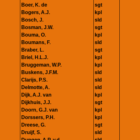
Boer, K. de
sgt
Bogers, A.J.
kpl
Bosch, J.
sld
Bosman, J.W.
sgt
Bouma, O.
kpl
Boumans, F.
sld
Braber, L.
sgt
Briel, H.L.J.
kpl
Bruggeman, W.P.
kpl
Buskens, J.F.M.
sld
Clarijs, P.S.
sld
Delmotte, A.
sld
Dijk, A.J. van
kpl
Dijkhuis, J.J.
sgt
Doorn, G.J. van
kpl
Dorssers, P.H.
kpl
Dreese, G.
sgt
Druijf, S.
sld
Dungen, A.P. v.d.
sld