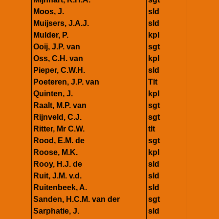
Moos, J.
sld
Muijsers, J.A.J.
sld
Mulder, P.
kpl
Ooij, J.P. van
sgt
Oss, C.H. van
kpl
Pieper, C.W.H.
sld
Poeteren, J.P. van
Tlt
Quinten, J.
kpl
Raalt, M.P. van
sgt
Rijnveld, C.J.
sgt
Ritter, Mr C.W.
tlt
Rood, E.M. de
sgt
Roose, M.K.
kpl
Rooy, H.J. de
sld
Ruit, J.M. v.d.
sld
Ruitenbeek, A.
sld
Sanden, H.C.M. van der
sgt
Sarphatie, J.
sld