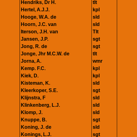
Hendriks, Dr H.
tlt
Hertel, A.J.J.
kpl
Hooge, W.A. de
sld
Hoorn, J.C. van
sld
Iterson, J.H. van
Tlt
Jansen, J.P.
sgt
Jong, R. de
sgt
Jonge, Jhr M.C.W. de
tlt
Jorna, A.
wmr
Kemp. F.C.
kpl
Kiek, D.
kpl
Kisteman, K.
sld
Kleerkoper, S.E.
sgt
Klijnstra, F
sld
Klinkenberg, L.J.
sld
Klomp, J.
sld
Knuppe, B.
sgt
Koning, J. de
sld
Konings, L.J.
sgt