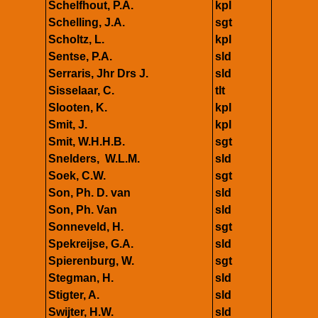
Schelfhout, P.A.
kpl
Schelling, J.A.
sgt
Scholtz, L.
kpl
Sentse, P.A.
sld
Serraris, Jhr Drs J.
sld
Sisselaar, C.
tlt
Slooten, K.
kpl
Smit, J.
kpl
Smit, W.H.H.B.
sgt
Snelders, W.L.M.
sld
Soek, C.W.
sgt
Son, Ph. D. van
sld
Son, Ph. Van
sld
Sonneveld, H.
sgt
Spekreijse, G.A.
sld
Spierenburg, W.
sgt
Stegman, H.
sld
Stigter, A.
sld
Swijter, H.W.
sld