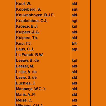
Kool, W.
sld
Koperberg, S.
sgt
Kouwenhoven, D.J.F.
sld
Krabbenbos, G.J.
sgt
Kroeze, B.J.
kpl
Kuipers, A.G.
sld
Kuipers, Th.
sld
Kup, T.J.
Elt
Laus, C.J.
sgt
Le Frandt, B.W.
Leeuw, B. de
kpl
Leezer, M.
sld
Leijer, A. de
sld
Levie, S. de
sld
Luchies, J.
sld
Mannetje, W.G. 't
sld
Maris, A..P.
sld
Melse, C.
sld
Mijnhart, K.H.A.
sgt