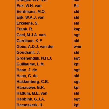
Eek, W.H. van
Elt
Eerdmans, M.O.
sld
Eijk, W.A.J. van
sld
Erkelens, S.
sld
Frank, R.
kap
Geel, M.J.A. van
sgt
Gerritsen, K.F.
sld
Goes, A.D.J. van der
wmr
Goudsmit, J.
sld
Groenendijk, N.H.J.
sgt
Guillaume, L.M.
kpl
Haan, J. de
sgt
Haas, G. de
sld
Hakkenberg, C.B.
sgt
Hanauwer, B.R.
kpl
Hattum, M.E. van
sld
Hebbink, G.J.A.
sgt
Heemskerk, H.
kpl