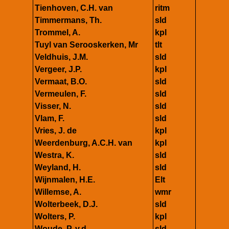
Tienhoven, C.H. van
ritm
Timmermans, Th.
sld
Trommel, A.
kpl
Tuyl van Serooskerken, Mr
tlt
Veldhuis, J.M.
sld
Vergeer, J.P.
kpl
Vermaat, B.O.
sld
Vermeulen, F.
sld
Visser, N.
sld
Vlam, F.
sld
Vries, J. de
kpl
Weerdenburg, A.C.H. van
kpl
Westra, K.
sld
Weyland, H.
sld
Wijnmalen, H.E.
Elt
Willemse, A.
wmr
Wolterbeek, D.J.
sld
Wolters, P.
kpl
Woude, P. v.d.
sld