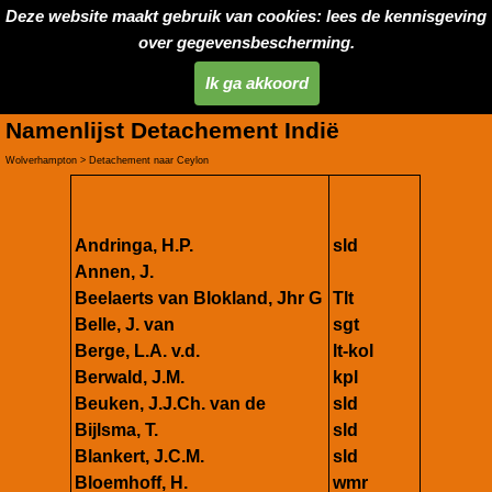
Deze website maakt gebruik van cookies: lees de kennisgeving
over gegevensbescherming.
Ik ga akkoord
Namenlijst Detachement Indië
Wolverhampton > Detachement naar Ceylon
Andringa, H.P.
sld
Annen, J.
Beelaerts van Blokland, Jhr G
Tlt
Belle, J. van
sgt
Berge, L.A. v.d.
lt-kol
Berwald, J.M.
kpl
Beuken, J.J.Ch. van de
sld
Bijlsma, T.
sld
Blankert, J.C.M.
sld
Bloemhoff, H.
wmr